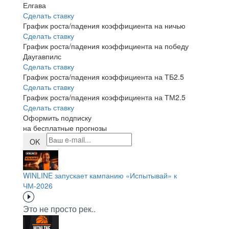
Елгава
Сделать ставку
График роста/падения коэффициента на ничью
Сделать ставку
График роста/падения коэффициента на победу
Даугавпилс
Сделать ставку
График роста/падения коэффициента на ТБ2.5
Сделать ставку
График роста/падения коэффициента на ТМ2.5
Сделать ставку
Оформить подписку
на бесплатные прогнозы
OK
WINLINE запускает кампанию «Испытывай» к
ЧМ-2026
Это не просто рек..