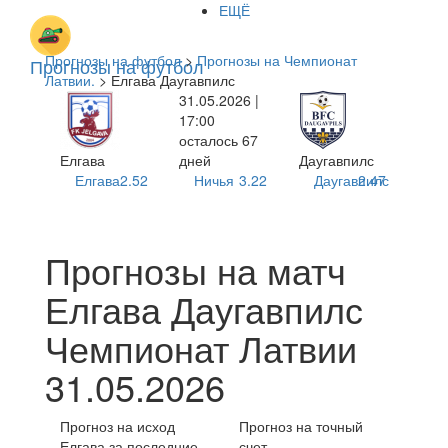
ЕЩЁ
Прогнозы на футбол
>
Прогнозы на Чемпионат
Прогнозы на футбол
Латвии.
> Елгава Даугавпилс
31.05.2026 |
17:00
осталось 67
Елгава
дней
Даугавпилс
Елгава
2.52
Ничья
3.22
Даугавпилс
2.47
Прогнозы на матч
Елгава Даугавпилс
Чемпионат Латвии
31.05.2026
Прогноз на исход
Прогноз на точный
Елгава за последние
счет