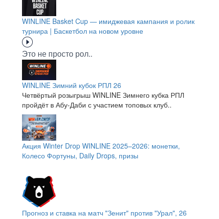
WINLINE Basket Cup — имиджевая кампания и ролик
турнира | Баскетбол на новом уровне
Это не просто рол..
WINLINE Зимний кубок РПЛ 26
Четвёртый розыгрыш WINLINE Зимнего кубка РПЛ
пройдёт в Абу-Даби с участием топовых клуб..
Акция Winter Drop WINLINE 2025–2026: монетки,
Колесо Фортуны, Daily Drops, призы
Прогноз и ставка на матч "Зенит" против "Урал", 26