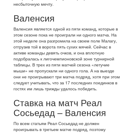
несбыточную мечту.
Валенсия
Валенсия является одной из пяти команд, которые в
этом сезоне пока не проиграли ни одного матча. На
этой неделе она разгромила на своем поле Малагу,
отгрузив той в ворота пять сухих мячей. Сейчас в
активе команды девять очков, и она вплотную
подобралась к лигочемпионовской зоне турнирной
таблицы. В трех из пяти матчей сезона «летучие
мыши» не пропускали ни одного гола. А на выезде
они не проигрывают три матча подряд, хотя при этом
следует учитывать, что за 17 последних поединков в
гостях им лишь трижды удалось победить.
Ставка на матч Реал
Сосьедад – Валенсия
По всем статьям Реал Сосьедад не должен
проигрывать в третьем матче подряд, поэтому