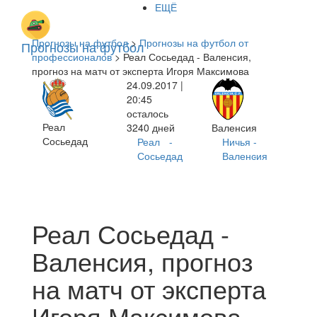
ЕЩЁ
Прогнозы на футбол
>
Прогнозы на футбол от
Прогнозы на футбол
профессионалов
> Реал Сосьедад - Валенсия,
прогноз на матч от эксперта Игоря Максимова
24.09.2017 |
20:45
осталось
Реал
3240 дней
Валенсия
Сосьедад
Реал
-
Ничья
-
Сосьедад
Валенсия
-
Реал Сосьедад -
Валенсия, прогноз
на матч от эксперта
Игоря Максимова