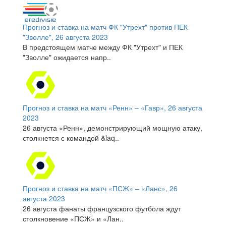
Прогноз и ставка на матч ФК "Утрехт" против ПЕК
"Зволле", 26 августа 2023
В предстоящем матче между ФК "Утрехт" и ПЕК
"Зволле" ожидается напр..
Прогноз и ставка на матч «Ренн» – «Гавр», 26 августа
2023
26 августа «Ренн», демонстрирующий мощную атаку,
столкнется с командой &laq..
Прогноз и ставка на матч «ПСЖ» – «Ланс», 26
августа 2023
26 августа фанаты французского футбола ждут
столкновение «ПСЖ» и «Лан..