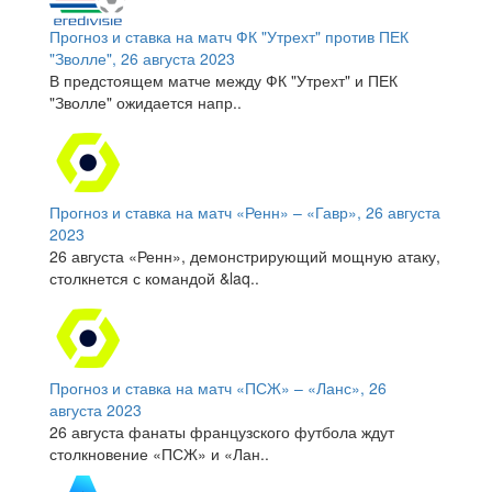
Прогноз и ставка на матч ФК "Утрехт" против ПЕК
"Зволле", 26 августа 2023
В предстоящем матче между ФК "Утрехт" и ПЕК
"Зволле" ожидается напр..
Прогноз и ставка на матч «Ренн» – «Гавр», 26 августа
2023
26 августа «Ренн», демонстрирующий мощную атаку,
столкнется с командой &laq..
Прогноз и ставка на матч «ПСЖ» – «Ланс», 26
августа 2023
26 августа фанаты французского футбола ждут
столкновение «ПСЖ» и «Лан..