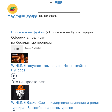
ЕЩЁ
Прогнозы на футбол
Сегодня
Завтра
Прогнозы на футбол
> Прогнозы на Кубок Турции.
Оформить подписку
на бесплатные прогнозы
OK
WINLINE запускает кампанию «Испытывай» к
ЧМ-2026
Это не просто рек..
WINLINE Basket Cup — имиджевая кампания и ролик
турнира | Баскетбол на новом уровне