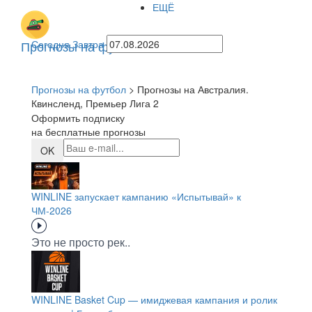
ЕЩЁ
Прогнозы на футбол
Сегодня
Завтра
Прогнозы на футбол
> Прогнозы на Австралия.
Квинсленд, Премьер Лига 2
Оформить подписку
на бесплатные прогнозы
OK
WINLINE запускает кампанию «Испытывай» к
ЧМ-2026
Это не просто рек..
WINLINE Basket Cup — имиджевая кампания и ролик