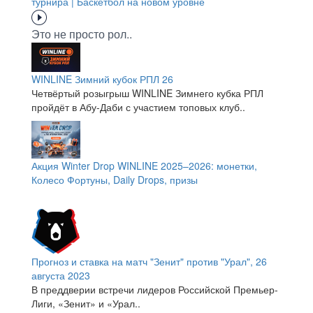
турнира | Баскетбол на новом уровне
Это не просто рол..
WINLINE Зимний кубок РПЛ 26
Четвёртый розыгрыш WINLINE Зимнего кубка РПЛ
пройдёт в Абу-Даби с участием топовых клуб..
Акция Winter Drop WINLINE 2025–2026: монетки,
Колесо Фортуны, Daily Drops, призы
Прогноз и ставка на матч "Зенит" против "Урал", 26
августа 2023
В преддверии встречи лидеров Российской Премьер-
Лиги, «Зенит» и «Урал..