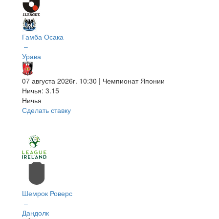
Гамба Осака
–
Урава
07 августа 2026г. 10:30 | Чемпионат Японии
Ничья:
3.15
Ничья
Сделать ставку
Шемрок Роверс
–
Дандолк