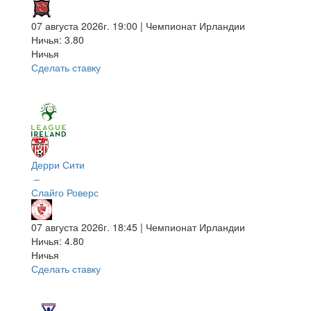
07 августа 2026г. 19:00 | Чемпионат Ирландии
Ничья:
3.80
Ничья
Сделать ставку
Дерри Сити
–
Слайго Роверс
07 августа 2026г. 18:45 | Чемпионат Ирландии
Ничья:
4.80
Ничья
Сделать ставку