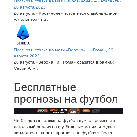
Прогноз и ставка на матч «Фрозиноне» – «Аталанта»,
26 августа 2023
26 августа «Фрозиноне» встретится с амбициозной
«Аталантой» на ..
Прогноз и ставка на матч «Верона» – «Рома», 26
августа 2023
26 августа «Верона» и «Рома» сразятся в рамках
Серии А. «..
Бесплатные
прогнозы на футбол
Чтобы делать ставки на футбол нужно произвести
детальный анализ на футбольные матчи, что дает
возможность делать прогнозы на футблол более