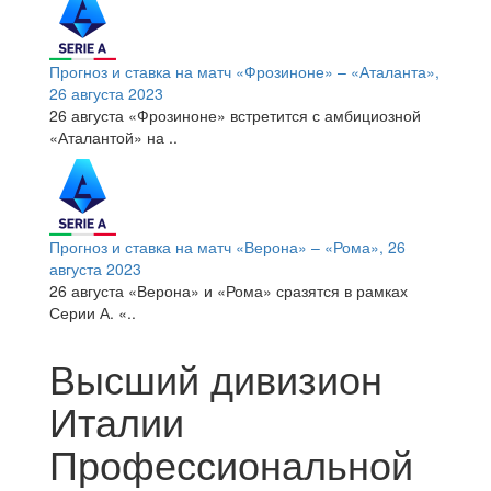
Прогноз и ставка на матч «Фрозиноне» – «Аталанта»,
26 августа 2023
26 августа «Фрозиноне» встретится с амбициозной
«Аталантой» на ..
Прогноз и ставка на матч «Верона» – «Рома», 26
августа 2023
26 августа «Верона» и «Рома» сразятся в рамках
Серии А. «..
Высший дивизион
Италии
Профессиональной