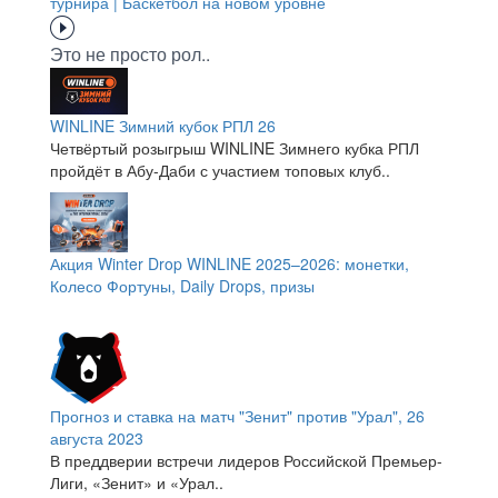
турнира | Баскетбол на новом уровне
Это не просто рол..
WINLINE Зимний кубок РПЛ 26
Четвёртый розыгрыш WINLINE Зимнего кубка РПЛ
пройдёт в Абу-Даби с участием топовых клуб..
Акция Winter Drop WINLINE 2025–2026: монетки,
Колесо Фортуны, Daily Drops, призы
Прогноз и ставка на матч "Зенит" против "Урал", 26
августа 2023
В преддверии встречи лидеров Российской Премьер-
Лиги, «Зенит» и «Урал..