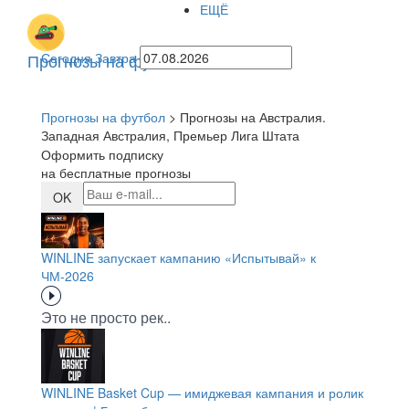
ЕЩЁ
Прогнозы на футбол
Сегодня
Завтра
Прогнозы на футбол
> Прогнозы на Австралия.
Западная Австралия, Премьер Лига Штата
Оформить подписку
на бесплатные прогнозы
OK
WINLINE запускает кампанию «Испытывай» к
ЧМ-2026
Это не просто рек..
WINLINE Basket Cup — имиджевая кампания и ролик