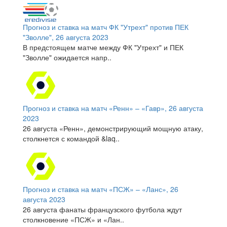
Прогноз и ставка на матч ФК "Утрехт" против ПЕК
"Зволле", 26 августа 2023
В предстоящем матче между ФК "Утрехт" и ПЕК
"Зволле" ожидается напр..
Прогноз и ставка на матч «Ренн» – «Гавр», 26 августа
2023
26 августа «Ренн», демонстрирующий мощную атаку,
столкнется с командой &laq..
Прогноз и ставка на матч «ПСЖ» – «Ланс», 26
августа 2023
26 августа фанаты французского футбола ждут
столкновение «ПСЖ» и «Лан..