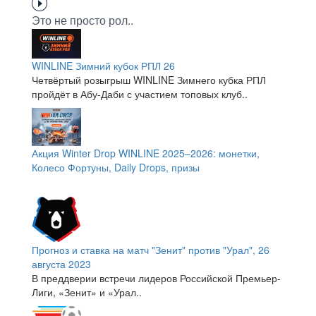
Это не просто рол..
WINLINE Зимний кубок РПЛ 26
Четвёртый розыгрыш WINLINE Зимнего кубка РПЛ
пройдёт в Абу-Даби с участием топовых клуб..
Акция Winter Drop WINLINE 2025–2026: монетки,
Колесо Фортуны, Daily Drops, призы
Прогноз и ставка на матч "Зенит" против "Урал", 26
августа 2023
В преддверии встречи лидеров Российской Премьер-
Лиги, «Зенит» и «Урал..