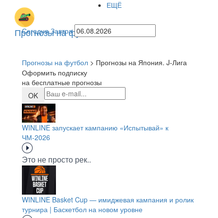
ЕЩЁ
Прогнозы на футбол
Сегодня
Завтра
Прогнозы на футбол
> Прогнозы на Япония. J-Лига
Оформить подписку
на бесплатные прогнозы
OK
WINLINE запускает кампанию «Испытывай» к
ЧМ-2026
Это не просто рек..
WINLINE Basket Cup — имиджевая кампания и ролик
турнира | Баскетбол на новом уровне