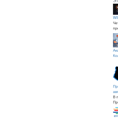
Эт
WI
Че
пр
Ак
Ко
Пр
ав
В 
Пр