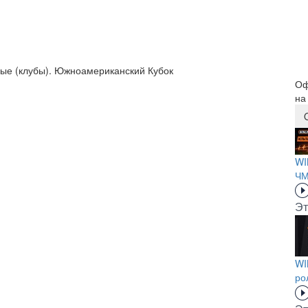
ые (клубы). Южноамериканский Кубок
Оф
на
WI
ЧМ
Эт
WI
ро