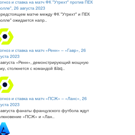
огноз и ставка на матч ФК "Утрехт" против ПЕК
волле", 26 августа 2023
предстоящем матче между ФК "Утрехт" и ПЕК
волле" ожидается напр..
огноз и ставка на матч «Ренн» – «Гавр», 26
густа 2023
 августа «Ренн», демонстрирующий мощную
аку, столкнется с командой &laq..
огноз и ставка на матч «ПСЖ» – «Ланс», 26
густа 2023
 августа фанаты французского футбола ждут
олкновение «ПСЖ» и «Лан..