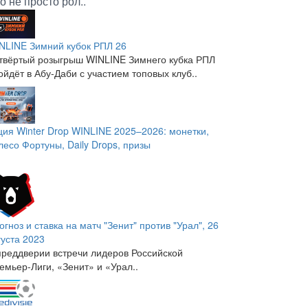
о не просто рол..
NLINE Зимний кубок РПЛ 26
твёртый розыгрыш WINLINE Зимнего кубка РПЛ
ойдёт в Абу-Даби с участием топовых клуб..
ция Winter Drop WINLINE 2025–2026: монетки,
лесо Фортуны, Daily Drops, призы
огноз и ставка на матч "Зенит" против "Урал", 26
густа 2023
преддверии встречи лидеров Российской
емьер-Лиги, «Зенит» и «Урал..