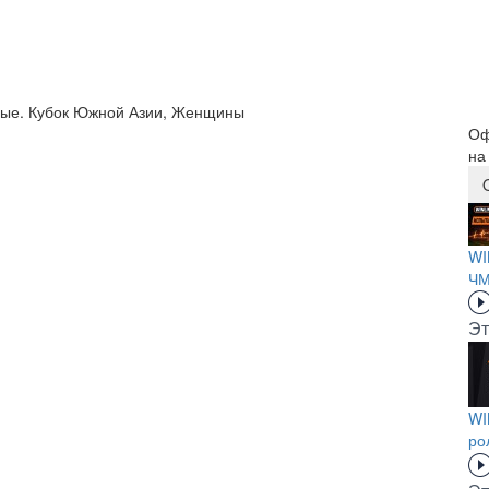
ые. Кубок Южной Азии, Женщины
Оф
на
WI
ЧМ
Эт
WI
ро