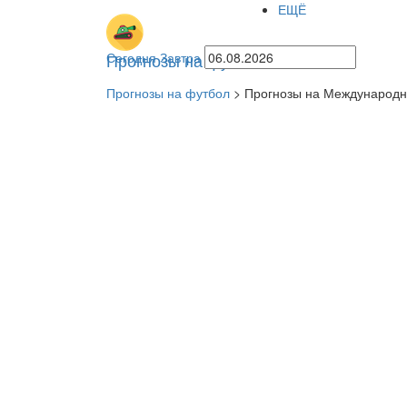
ЕЩЁ
Прогнозы на футбол
Сегодня
Завтра
Прогнозы на футбол
> Прогнозы на Международн