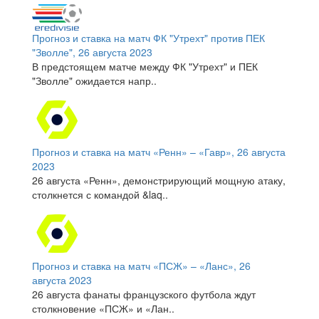
Прогноз и ставка на матч ФК "Утрехт" против ПЕК
"Зволле", 26 августа 2023
В предстоящем матче между ФК "Утрехт" и ПЕК
"Зволле" ожидается напр..
Прогноз и ставка на матч «Ренн» – «Гавр», 26 августа
2023
26 августа «Ренн», демонстрирующий мощную атаку,
столкнется с командой &laq..
Прогноз и ставка на матч «ПСЖ» – «Ланс», 26
августа 2023
26 августа фанаты французского футбола ждут
столкновение «ПСЖ» и «Лан..