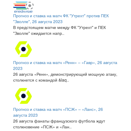
Прогноз и ставка на матч ФК "Утрехт" против ПЕК
"Зволле", 26 августа 2023
В предстоящем матче между ФК "Утрехт" и ПЕК
"Зволле" ожидается напр..
Прогноз и ставка на матч «Ренн» – «Гавр», 26 августа
2023
26 августа «Ренн», демонстрирующий мощную атаку,
столкнется с командой &laq..
Прогноз и ставка на матч «ПСЖ» – «Ланс», 26
августа 2023
26 августа фанаты французского футбола ждут
столкновение «ПСЖ» и «Лан..