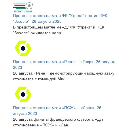
Прогноз и ставка на матч ФК "Утрехт" против ПЕК
"Зволле", 26 августа 2023
В предстоящем матче между ФК "Утрехт" и ПЕК
"Зволле" ожидается напр..
Прогноз и ставка на матч «Ренн» – «Гавр», 26 августа
2023
26 августа «Ренн», демонстрирующий мощную атаку,
столкнется с командой &laq..
Прогноз и ставка на матч «ПСЖ» – «Ланс», 26
августа 2023
26 августа фанаты французского футбола ждут
столкновение «ПСЖ» и «Лан..