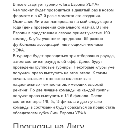
В июле стартует турнир «Лига Европы УЕФА».
Чемпионат будет проводиться в девятый раз в новом
формате и в 47-й раз с момента его создания.
Окончание Лиги запланировано на май следующего
года (день проведения финального матча). В Лиге
Европы в предстоящем сезоне примет участие 190
команд. Клубы-участники представят 55 разных
футбольных ассоциаций, являющихся членами
УЕФА.
В турнире будет проводиться три отборочных раунда,
затем состоится раунд плей-офф. Далее будут
проведены групповые турниры. Некоторые клубы уже
получили право выступить на этом этапе. К таким
«счастливчикам» относятся коллективы с
национальных чемпионатов, имеющих высокий
рейтинг. По две лучшие команды из каждой группы
получат право выступить в 1/16 финала. После
состоятся игры 1/8, ¼, ½ финала и две лучшие
команды в состязании будут сражаться за право стать
обладателем кубка Лиги Европы УЕФА.
Прогнозы на Лигу