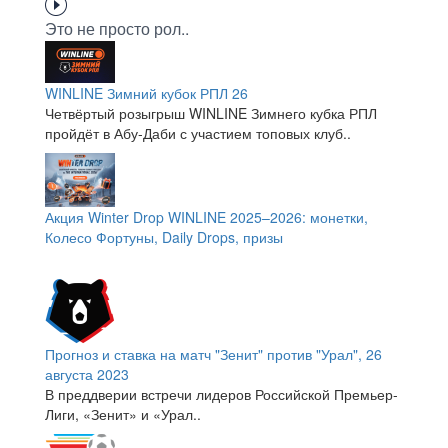
Это не просто рол..
WINLINE Зимний кубок РПЛ 26
Четвёртый розыгрыш WINLINE Зимнего кубка РПЛ
пройдёт в Абу-Даби с участием топовых клуб..
Акция Winter Drop WINLINE 2025–2026: монетки,
Колесо Фортуны, Daily Drops, призы
Прогноз и ставка на матч "Зенит" против "Урал", 26
августа 2023
В преддверии встречи лидеров Российской Премьер-
Лиги, «Зенит» и «Урал..