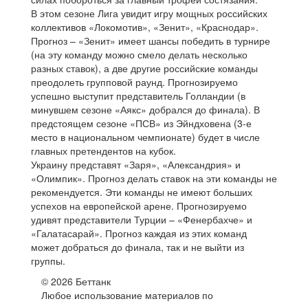
В этом сезоне Лига увидит игру мощных российских
коллективов «Локомотив», «Зенит», «Краснодар».
Прогноз – «Зенит» имеет шансы победить в турнире
(на эту команду можно смело делать несколько
разных ставок), а две другие российские команды
преодолеть групповой раунд. Прогнозируемо
успешно выступит представитель Голландии (в
минувшем сезоне «Аякс» добрался до финала). В
предстоящем сезоне «ПСВ» из Эйндховена (3-е
место в национальном чемпионате) будет в числе
главных претендентов на кубок.
Украину представят «Заря», «Александрия» и
«Олимпик». Прогноз делать ставок на эти команды не
рекомендуется. Эти команды не имеют больших
успехов на европейской арене. Прогнозируемо
удивят представители Турции – «Фенербахче» и
«Галатасарай». Прогноз каждая из этих команд
может добраться до финала, так и не выйти из
группы.
© 2026 Беттанк
Любое использование материалов по