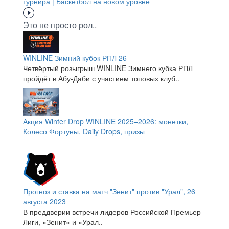
турнира | Баскетбол на новом уровне
Это не просто рол..
WINLINE Зимний кубок РПЛ 26
Четвёртый розыгрыш WINLINE Зимнего кубка РПЛ
пройдёт в Абу-Даби с участием топовых клуб..
Акция Winter Drop WINLINE 2025–2026: монетки,
Колесо Фортуны, Daily Drops, призы
Прогноз и ставка на матч "Зенит" против "Урал", 26
августа 2023
В преддверии встречи лидеров Российской Премьер-
Лиги, «Зенит» и «Урал..