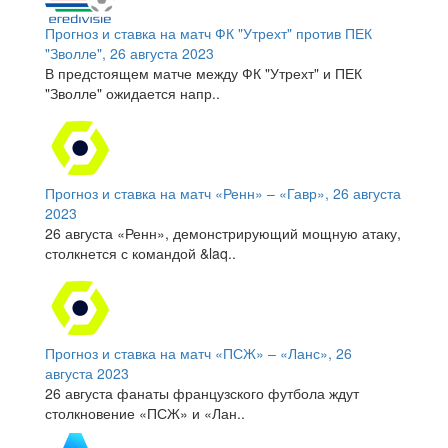
Прогноз и ставка на матч ФК "Утрехт" против ПЕК
"Зволле", 26 августа 2023
В предстоящем матче между ФК "Утрехт" и ПЕК
"Зволле" ожидается напр..
Прогноз и ставка на матч «Ренн» – «Гавр», 26 августа
2023
26 августа «Ренн», демонстрирующий мощную атаку,
столкнется с командой &laq..
Прогноз и ставка на матч «ПСЖ» – «Ланс», 26
августа 2023
26 августа фанаты французского футбола ждут
столкновение «ПСЖ» и «Лан..