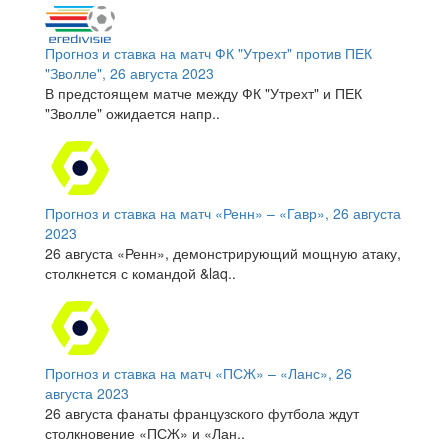
Прогноз и ставка на матч ФК "Утрехт" против ПЕК
"Зволле", 26 августа 2023
В предстоящем матче между ФК "Утрехт" и ПЕК
"Зволле" ожидается напр..
Прогноз и ставка на матч «Ренн» – «Гавр», 26 августа
2023
26 августа «Ренн», демонстрирующий мощную атаку,
столкнется с командой &laq..
Прогноз и ставка на матч «ПСЖ» – «Ланс», 26
августа 2023
26 августа фанаты французского футбола ждут
столкновение «ПСЖ» и «Лан..