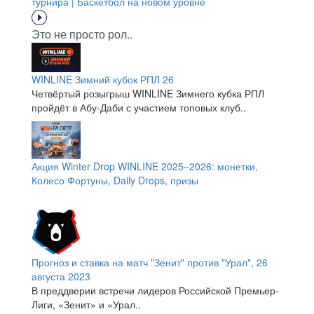
турнира | Баскетбол на новом уровне
Это не просто рол..
WINLINE Зимний кубок РПЛ 26
Четвёртый розыгрыш WINLINE Зимнего кубка РПЛ
пройдёт в Абу-Даби с участием топовых клуб..
Акция Winter Drop WINLINE 2025–2026: монетки,
Колесо Фортуны, Daily Drops, призы
Прогноз и ставка на матч "Зенит" против "Урал", 26
августа 2023
В преддверии встречи лидеров Российской Премьер-
Лиги, «Зенит» и «Урал..