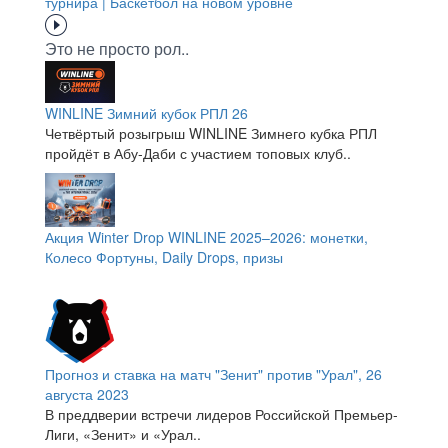
турнира | Баскетбол на новом уровне
Это не просто рол..
WINLINE Зимний кубок РПЛ 26
Четвёртый розыгрыш WINLINE Зимнего кубка РПЛ
пройдёт в Абу-Даби с участием топовых клуб..
Акция Winter Drop WINLINE 2025–2026: монетки,
Колесо Фортуны, Daily Drops, призы
Прогноз и ставка на матч "Зенит" против "Урал", 26
августа 2023
В преддверии встречи лидеров Российской Премьер-
Лиги, «Зенит» и «Урал..