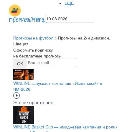
ЕЩЁ
Прогнозы на футбол
Сегодня
Завтра
Прогнозы на футбол
> Прогнозы на 2-й дивизион.
Швеция
Оформить подписку
на бесплатные прогнозы
OK
WINLINE запускает кампанию «Испытывай» к
ЧМ-2026
Это не просто рек..
WINLINE Basket Cup — имиджевая кампания и ролик