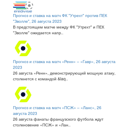
Прогноз и ставка на матч ФК "Утрехт" против ПЕК
"Зволле", 26 августа 2023
В предстоящем матче между ФК "Утрехт" и ПЕК
"Зволле" ожидается напр..
Прогноз и ставка на матч «Ренн» – «Гавр», 26 августа
2023
26 августа «Ренн», демонстрирующий мощную атаку,
столкнется с командой &laq..
Прогноз и ставка на матч «ПСЖ» – «Ланс», 26
августа 2023
26 августа фанаты французского футбола ждут
столкновение «ПСЖ» и «Лан..