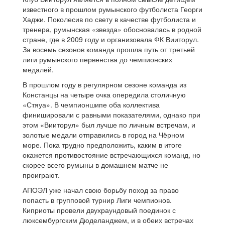
известного в прошлом румынского футболиста Георги
Хаджи. Поколесив по свету в качестве футболиста и
тренера, румынская «звезда» обосновалась в родной
стране, где в 2009 году и организовала ФК Вииторул.
За восемь сезонов команда прошла путь от третьей
лиги румынского первенства до чемпионских
медалей.
В прошлом году в регулярном сезоне команда из
Констанцы на четыре очка опередила столичную
«Стяуа». В чемпионшипе оба коллектива
финишировали с равными показателями, однако при
этом «Вииторул» был лучше по личным встречам, и
золотые медали отправились в город на Чёрном
море. Пока трудно предположить, каким в итоге
окажется противостояние встречающихся команд, но
скорее всего румыны в домашнем матче не
проиграют.
АПОЭЛ уже начал свою борьбу поход за право
попасть в групповой турнир Лиги чемпионов.
Киприоты провели двухраундовый поединок с
люксембургским Дюделанджем, и в обеих встречах