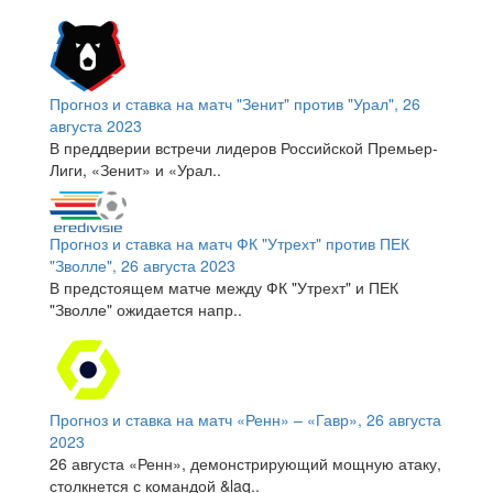
Прогноз и ставка на матч "Зенит" против "Урал", 26
августа 2023
В преддверии встречи лидеров Российской Премьер-
Лиги, «Зенит» и «Урал..
Прогноз и ставка на матч ФК "Утрехт" против ПЕК
"Зволле", 26 августа 2023
В предстоящем матче между ФК "Утрехт" и ПЕК
"Зволле" ожидается напр..
Прогноз и ставка на матч «Ренн» – «Гавр», 26 августа
2023
26 августа «Ренн», демонстрирующий мощную атаку,
столкнется с командой &laq..