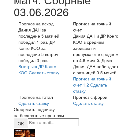
03.06.2026
Прогноз на исход
Прогноз на точный
Дания ДАН за
счет
последние 5 матчей
Дания ДАН и ДР Конго
победил 1 раз. ДР
КОО в среднем
Конго КОО за
забивают и
последние 5 встреч
пропускают в среднем
победил 3 раз.
по 4.6 мячей. Дома
Выигрыш ДР Конго
Дания ДАН побеждает
КОО
Сделать ставку
с разницей 0.5 мячей.
Прогноз на точный
счет
1:2
Сделать
ставку
Прогноз на тотал
Прогноз с форой
Сделать ставку
Сделать ставку
Оформить подписку
на бесплатные прогнозы
OK