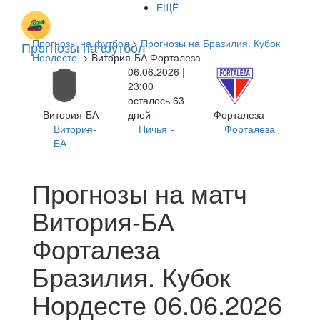
ЕЩЁ
Прогнозы на футбол
>
Прогнозы на Бразилия. Кубок
Прогнозы на футбол
Нордесте.
> Витория-БА Форталеза
06.06.2026 |
23:00
осталось 63
Витория-БА
дней
Форталеза
Витория-
-
Ничья
-
Форталеза
-
БА
Прогнозы на матч
Витория-БА
Форталеза
Бразилия. Кубок
Нордесте 06.06.2026