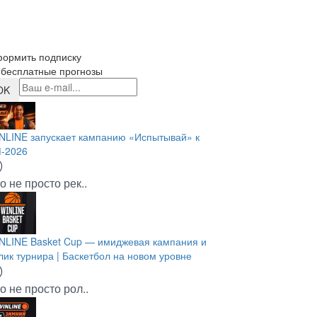
ормить подписку
 бесплатные прогнозы
OK
NLINE запускает кампанию «Испытывай» к
-2026
о не просто рек..
NLINE Basket Cup — имиджевая кампания и
лик турнира | Баскетбол на новом уровне
о не просто рол..