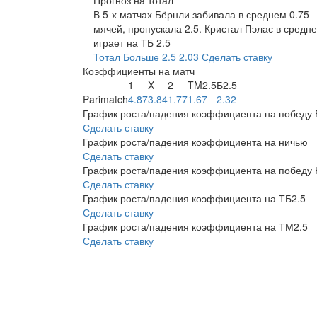
Прогноз на тотал
В 5-х матчах Бёрнли забивала в среднем 0.75
мячей, пропускала 2.5. Кристал Пэлас в средн
играет на ТБ 2.5
Тотал Больше 2.5
2.03
Сделать ставку
Коэффициенты на матч
1
X
2
TM2.5
Б2.5
Parimatch
4.87
3.84
1.77
1.67
2.32
График роста/падения коэффициента на победу
Сделать ставку
График роста/падения коэффициента на ничью
Сделать ставку
График роста/падения коэффициента на победу 
Сделать ставку
График роста/падения коэффициента на ТБ2.5
Сделать ставку
График роста/падения коэффициента на ТМ2.5
Сделать ставку