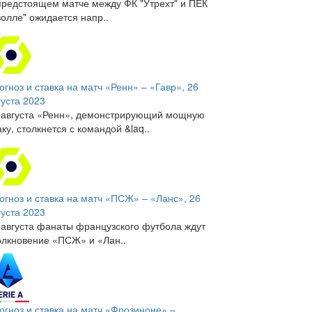
предстоящем матче между ФК "Утрехт" и ПЕК
волле" ожидается напр..
огноз и ставка на матч «Ренн» – «Гавр», 26
густа 2023
 августа «Ренн», демонстрирующий мощную
аку, столкнется с командой &laq..
огноз и ставка на матч «ПСЖ» – «Ланс», 26
густа 2023
 августа фанаты французского футбола ждут
олкновение «ПСЖ» и «Лан..
огноз и ставка на матч «Фрозиноне» –