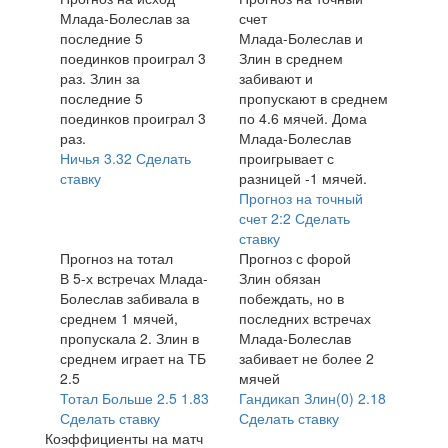
Млада-Болеслав за
счет
последние 5
Млада-Болеслав и
поединков проиграл 3
Злин в среднем
раз. Злин за
забивают и
последние 5
пропускают в среднем
поединков проиграл 3
по 4.6 мячей. Дома
раз.
Млада-Болеслав
Ничья
3.32
Сделать
проигрывает с
ставку
разницей -1 мячей.
Прогноз на точный
счет
2:2
Сделать
ставку
Прогноз на тотал
Прогноз с форой
В 5-х встречах Млада-
Злин обязан
Болеслав забивала в
побеждать, но в
среднем 1 мячей,
последних встречах
пропускала 2. Злин в
Млада-Болеслав
среднем играет на ТБ
забивает не более 2
2.5
мячей
Тотал Больше 2.5
1.83
Гандикап Злин(0)
2.18
Сделать ставку
Сделать ставку
Коэффициенты на матч