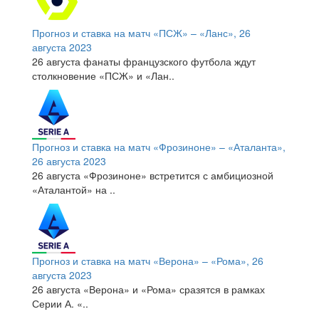
Прогноз и ставка на матч «ПСЖ» – «Ланс», 26
августа 2023
26 августа фанаты французского футбола ждут
столкновение «ПСЖ» и «Лан..
Прогноз и ставка на матч «Фрозиноне» – «Аталанта»,
26 августа 2023
26 августа «Фрозиноне» встретится с амбициозной
«Аталантой» на ..
Прогноз и ставка на матч «Верона» – «Рома», 26
августа 2023
26 августа «Верона» и «Рома» сразятся в рамках
Серии А. «..