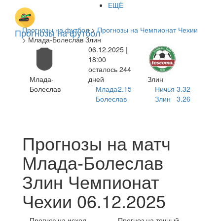
ЕЩЁ
Прогнозы на футбол
>
Прогнозы на Чемпионат Чехии
Прогнозы на футбол
> Млада-Болеслав Злин
06.12.2025 |
18:00
осталось 244
Млада-
дней
Злин
Болеслав
Млада-
2.15
Ничья
3.32
Болеслав
Злин
3.26
Прогнозы на матч
Млада-Болеслав
Злин Чемпионат
Чехии 06.12.2025
Прогноз на исход
Прогноз на точный