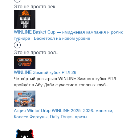
Это не просто рек..
WINLINE Basket Cup — имиджевая кампания и ролик
турнира | Баскетбол на новом уровне
Это не просто рол..
WINLINE Зимний кубок РПЛ 26
Четвёртый розыгрыш WINLINE Зимнего кубка РПЛ
пройдёт в Абу-Даби с участием топовых клуб..
Акция Winter Drop WINLINE 2025–2026: монетки,
Колесо Фортуны, Daily Drops, призы