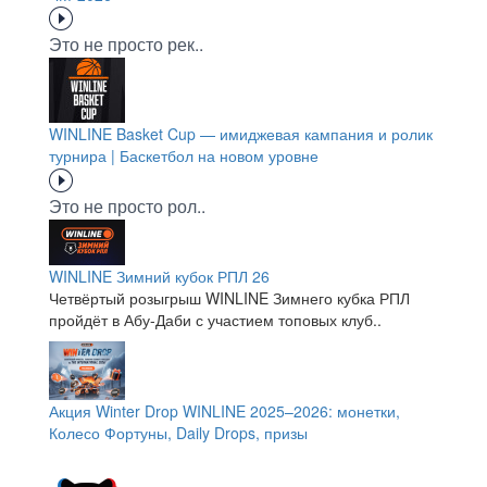
Это не просто рек..
WINLINE Basket Cup — имиджевая кампания и ролик
турнира | Баскетбол на новом уровне
Это не просто рол..
WINLINE Зимний кубок РПЛ 26
Четвёртый розыгрыш WINLINE Зимнего кубка РПЛ
пройдёт в Абу-Даби с участием топовых клуб..
Акция Winter Drop WINLINE 2025–2026: монетки,
Колесо Фортуны, Daily Drops, призы