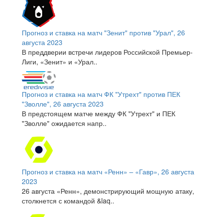
Прогноз и ставка на матч "Зенит" против "Урал", 26
августа 2023
В преддверии встречи лидеров Российской Премьер-
Лиги, «Зенит» и «Урал..
Прогноз и ставка на матч ФК "Утрехт" против ПЕК
"Зволле", 26 августа 2023
В предстоящем матче между ФК "Утрехт" и ПЕК
"Зволле" ожидается напр..
Прогноз и ставка на матч «Ренн» – «Гавр», 26 августа
2023
26 августа «Ренн», демонстрирующий мощную атаку,
столкнется с командой &laq..