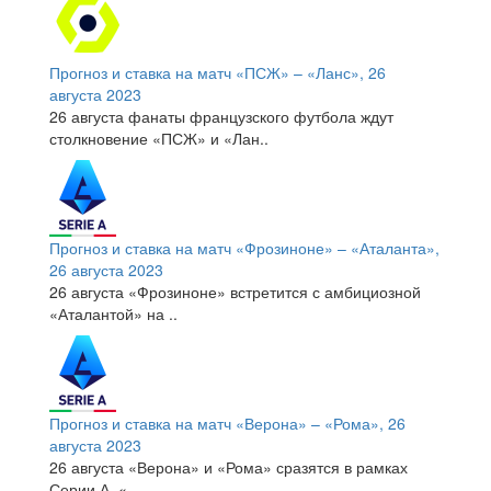
Прогноз и ставка на матч «ПСЖ» – «Ланс», 26
августа 2023
26 августа фанаты французского футбола ждут
столкновение «ПСЖ» и «Лан..
Прогноз и ставка на матч «Фрозиноне» – «Аталанта»,
26 августа 2023
26 августа «Фрозиноне» встретится с амбициозной
«Аталантой» на ..
Прогноз и ставка на матч «Верона» – «Рома», 26
августа 2023
26 августа «Верона» и «Рома» сразятся в рамках
Серии А. «..