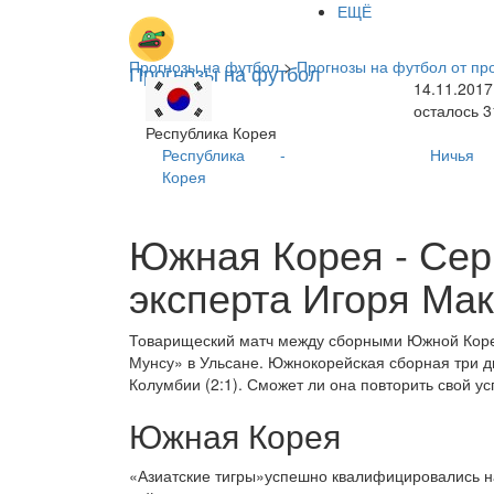
ЕЩЁ
Прогнозы на футбол
>
Прогнозы на футбол от п
Прогнозы на футбол
14.11.2017
осталось 
Республика Корея
Республика
-
Ничья
Корея
Южная Корея - Серб
эксперта Игоря Ма
Товарищеский матч между сборными Южной Кореи
Мунсу» в Ульсане. Южнокорейская сборная три д
Колумбии (2:1). Сможет ли она повторить свой ус
Южная Корея
«Азиатские тигры»успешно квалифицировались на 