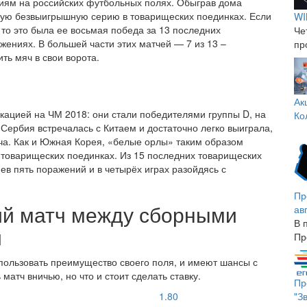
ниям на российских футбольных полях. Обыграв дома
ую безвыигрышную серию в товарищеских поединках. Если
WI
 то это была ее восьмая победа за 13 последних
Че
жениях. В большей части этих матчей — 7 из 13 –
пр
ть мяч в свои ворота.
Ак
ацией на ЧМ 2018: они стали победителями группы D, на
Ко
Сербия встречалась с Китаем и достаточно легко выиграла,
яча. Как и Южная Корея, «белые орлы» таким образом
товарищеских поединках. Из 15 последних товарищеских
ев пять поражений и в четырёх играх разойдясь с
Пр
ий матч между сборными
ав
В 
и
Пр
пользовать преимущество своего поля, и имеют шансы с
атч вничью, но что и стоит сделать ставку.
Пр
"З
1.80