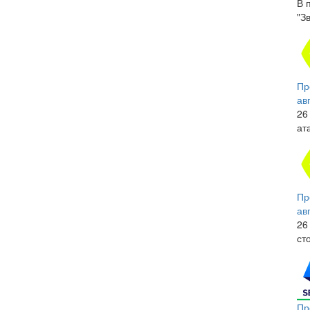
В 
"З
Пр
ав
26
ат
Пр
ав
26
ст
Пр