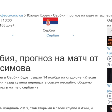
рофессионалов
> Южная Корея - Сербия, прогноз на матч от экспер
 | 13:00
Оф
3188 дней
на
Сербия
-
Сербия
-
WI
ЧМ
ия, прогноз на матч от
ксимова
Эт
 и Сербии будет сыгран 14 ноября на стадионе «Ульсан
ня назад сумела переиграть совсем неслабую сборную
WI
пех в матче с сербами?
ро
Эт
мундиаль 2018, став вторыми в своей группе в Азии, и