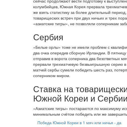
сейчас продолжают вести подготовку к выступле
колумбийцев, Южная Корея прервала трехматчев
же взять статистику за более длительный период,
товарищеских встреч при двух ничьих и трех пора
«азиатские тигры», не позволяли соперникам заби
Сербия
«Белые орлы» тоже не имели проблем с квалифик
два очка опередив сборную Ирландии. В пятницу 
отправив в ворота соперника два безответных м
прервали трехматчевую безвыигрышную серию в 
матчей сербы сумели победить шесть раз, потерп
соперником миром.
Ставка на товарищеск
Южной Кореи и Серби
«Азиатские тигры» постараются по максимуму ис
минимальным счётом победить или же завершить м
Победа Южной Кореи в 1 мяч или ничья - да