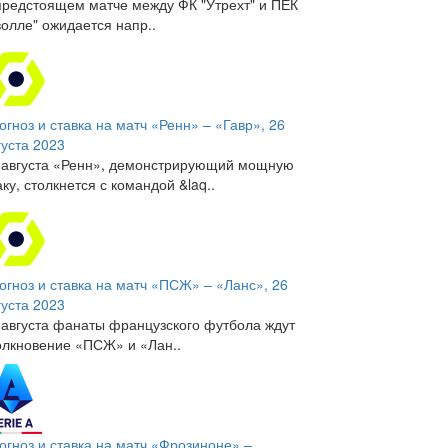
предстоящем матче между ФК "Утрехт" и ПЕК
волле" ожидается напр..
огноз и ставка на матч «Ренн» – «Гавр», 26
густа 2023
 августа «Ренн», демонстрирующий мощную
аку, столкнется с командой &laq..
огноз и ставка на матч «ПСЖ» – «Ланс», 26
густа 2023
 августа фанаты французского футбола ждут
олкновение «ПСЖ» и «Лан..
огноз и ставка на матч «Фрозиноне» –