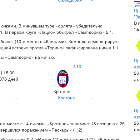
Пр
"З
В 
7 очками. В минувшем туре «орлята» убедительно
"З
:1. В первом круге «Лацио» обыграл «Сампдорию» 2:1.
блицы (10-е место с 46 очками). Команда демонстрирует
едней встрече против «Торино» зафиксирована ничья 1:1.
сы «Сампдории» на ничью.
Пр
2.10
ав
 | 15:00
26
3378 дней
ат
Кротоне
-
Кротоне
-
Пр
ав
26
ем месте с 14 очками. «Кротоне» занимает 18 позицию с 25
ст
авершился поражением «Пескары» (1:2).
(«Ювентусу» 0:2, «Роме» 1:4 и «Кальяри» 0:1). «Кротоне»