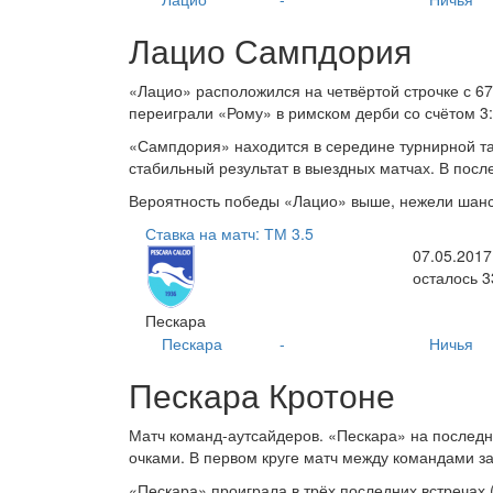
Лацио Сампдория
«Лацио» расположился на четвёртой строчке с 6
переиграли «Рому» в римском дерби со счётом 3
«Сампдория» находится в середине турнирной та
стабильный результат в выездных матчах. В посл
Вероятность победы «Лацио» выше, нежели шан
Ставка на матч: ТМ 3.5
07.05.2017
осталось 
Пескара
Пескара
-
Ничья
Пескара Кротоне
Матч команд-аутсайдеров. «Пескара» на последн
очками. В первом круге матч между командами з
«Пескара» проиграла в трёх последних встречах 