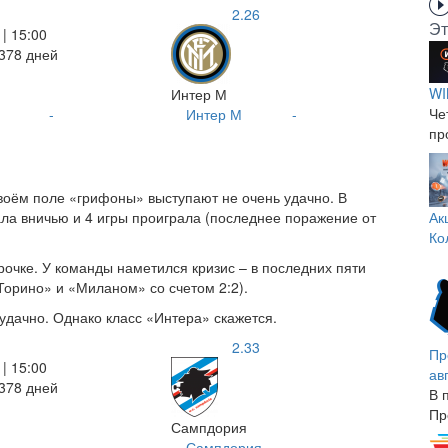
2.26
Эт
 | 15:00
3378 дней
WI
Интер М
Че
-
Интер М
-
пр
своём поле «грифоны» выступают не очень удачно. В
Ак
ла вничью и 4 игры проиграла (последнее поражение от
Ко
рочке. У команды наметился кризис – в последних пяти
Торино» и «Миланом» со счетом 2:2).
удачно. Однако класс «Интера» скажется.
2.33
Пр
 | 15:00
ав
3378 дней
В 
Пр
Сампдория
-
Сампдория
-