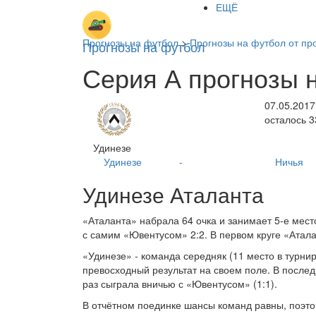
ЕЩЁ
Прогнозы на футбол
>
Прогнозы на футбол от п
Прогнозы на футбол
Серия А прогнозы н
07.05.2017
осталось 
Удинезе
Удинезе
-
Ничья
Удинезе Аталанта
«Аталанта» набрала 64 очка и занимает 5-е мест
с самим «Ювентусом» 2:2. В первом круге «Атала
«Удинезе» - команда середняк (11 место в турнир
превосходный результат на своем поле. В после
раз сыграла вничью с «Ювентусом» (1:1).
В отчётном поединке шансы команд равны, поэто