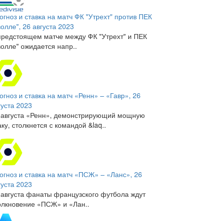
огноз и ставка на матч ФК "Утрехт" против ПЕК
волле", 26 августа 2023
предстоящем матче между ФК "Утрехт" и ПЕК
волле" ожидается напр..
огноз и ставка на матч «Ренн» – «Гавр», 26
густа 2023
 августа «Ренн», демонстрирующий мощную
аку, столкнется с командой &laq..
огноз и ставка на матч «ПСЖ» – «Ланс», 26
густа 2023
 августа фанаты французского футбола ждут
олкновение «ПСЖ» и «Лан..