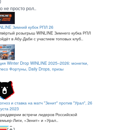
о не просто рол..
NLINE Зимний кубок РПЛ 26
твёртый розыгрыш WINLINE Зимнего кубка РПЛ
ойдёт в Абу-Даби с участием топовых клуб..
ция Winter Drop WINLINE 2025–2026: монетки,
лесо Фортуны, Daily Drops, призы
огноз и ставка на матч "Зенит" против "Урал", 26
густа 2023
преддверии встречи лидеров Российской
емьер-Лиги, «Зенит» и «Урал..